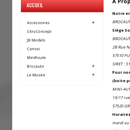
A Pro
ACCUEIL
Notre e
BROCAUTO
Accessoires

Siège Soc
CitroConcept
BROCAU
JB Models
2B Rue N
Convoi
57510 P
MiniRoute
SIRET : 5
Brocauto

Pour nou
Le Musée

(boite p
MINI-AU
15/17 rue 
57520 G
Horaire
mardi au