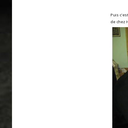
Puis c'es
de chez H