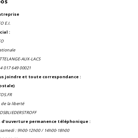
pos
ntreprise
 E.I.
ial :
TO
ationale
UTTELANGE-AUX-LACS
14 017 649 00021
s joindre et toute correspondance :
ostale)
TOS.FR
de la liberté
ROSBLIEDERSTROFF
s d'ouverture permanence téléphonique :
 samedi : 9h00-12h00 / 14h00-18h00