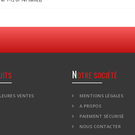
er 1-12 of 141 item(s)
N
UITS
OTRE SOCIÉTÉ
LEURES VENTES
MENTIONS LÉGALES
A PROPOS
PAIEMENT SÉCURISÉ
NOUS CONTACTER