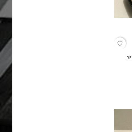
favorite_border
RE