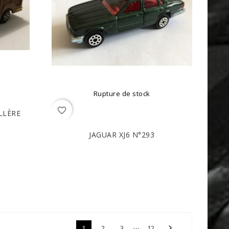
Rupture de stock
favorite_border
LLÈRE
JAGUAR XJ6 N°293
…

1
2
3
12