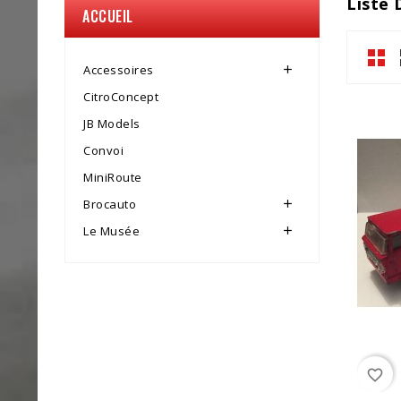
Liste
ACCUEIL
Accessoires

CitroConcept
JB Models
Convoi
MiniRoute
Brocauto

Le Musée

favorite_border