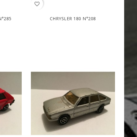
favorite_border
N°285
CHRYSLER 180 N°208