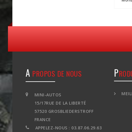
Montr
A
P
PROPOS DE NOUS
ROD
MEIL
MINI-AUTOS
15/17RUE DE LA LIBERTÉ
57520 GROSBLIEDERSTROFF
FRANCE
APPELEZ-NOUS :
03.87.06.29.63