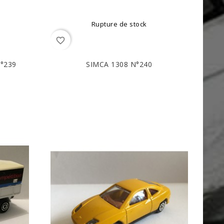
Rupture de stock
favorite_border
°239
SIMCA 1308 N°240