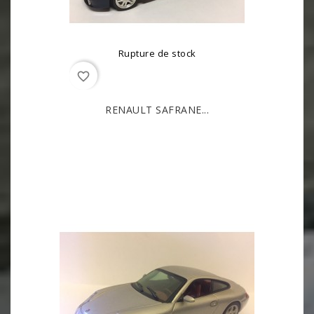
Rupture de stock
favorite_border
RENAULT SAFRANE...