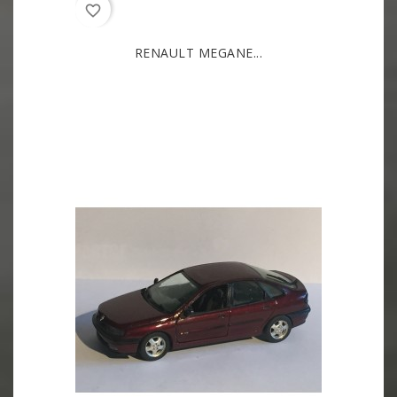
favorite_border
RENAULT MEGANE...