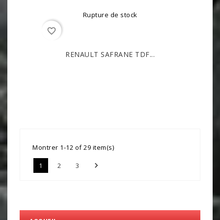
Rupture de stock
favorite_border
RENAULT SAFRANE TDF...
Montrer 1-12 of 29 item(s)

1
2
3