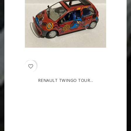
favorite_border
RENAULT TWINGO TOUR...