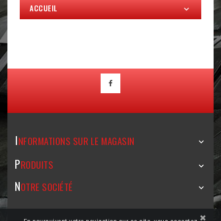
ACCUEIL

I
NFORMATIONS SUR LE MAGASIN

P
RODUITS

N
OTRE SOCIÉTÉ
