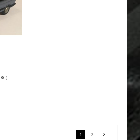
86)

1
2