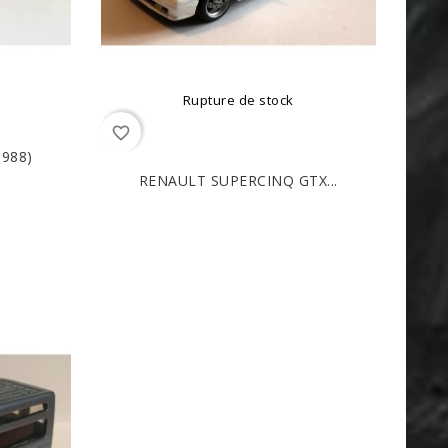
Rupture de stock
favorite_border
988)
RENAULT SUPERCINQ GTX...