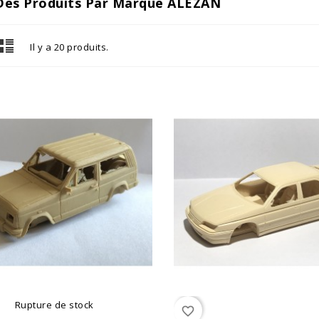
 Des Produits Par Marque ALEZAN
Il y a 20 produits.
Rupture de stock
favorite_border