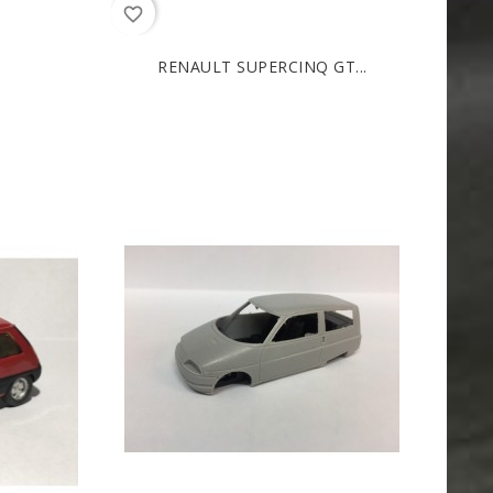
favorite_border
RENAULT SUPERCINQ GT...