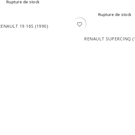
Rupture de stock
Rupture de stock
favorite_border
RENAULT 19 16S (1990)
RENAULT SUPERCINQ (