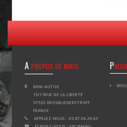
A
P
PROPOS DE NOUS
ROD
MEIL
MINI-AUTOS
15/17RUE DE LA LIBERTÉ
57520 GROSBLIEDERSTROFF
FRANCE
APPELEZ-NOUS :
03.87.06.29.63
ÉCRIVEZ-NOUS :
VPC@MINI-