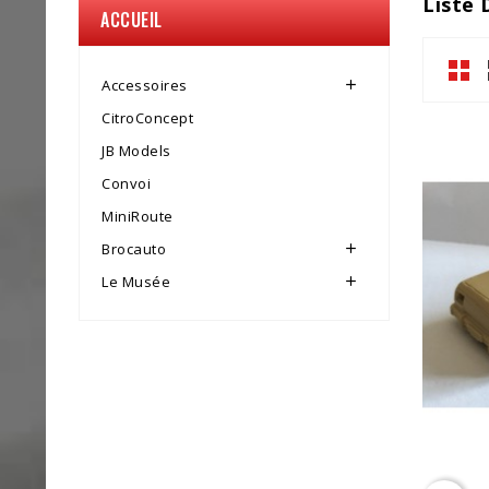
Liste
ACCUEIL
Accessoires

CitroConcept
JB Models
Convoi
MiniRoute
Brocauto

Le Musée
