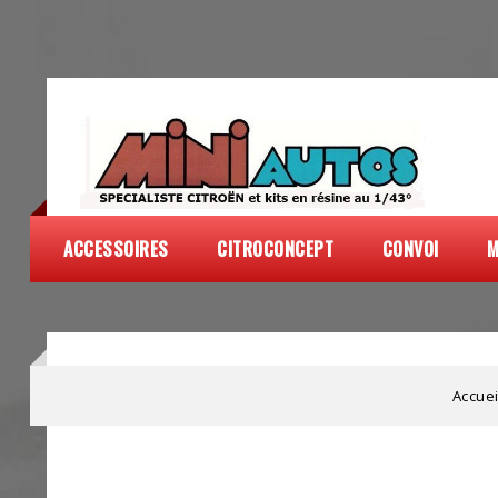
ACCESSOIRES
CITROCONCEPT
CONVOI
M
Accuei