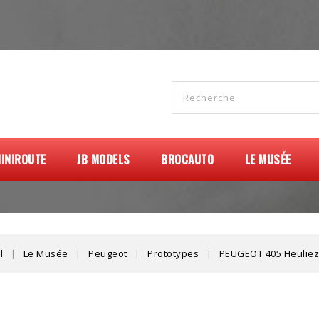
INIROUTE
JB MODELS
BROCAUTO
LE MUSÉE
l
Le Musée
Peugeot
Prototypes
PEUGEOT 405 Heuliez 