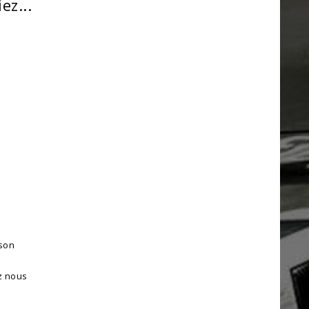
z...
ison
z nous