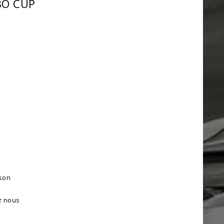
BO CUP
ison
z nous