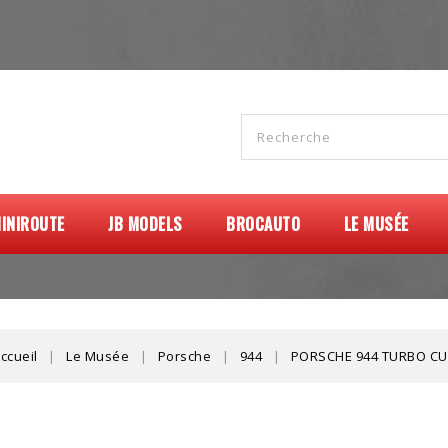
INIROUTE
JB MODELS
BROCAUTO
LE MUSÉE
ccueil
Le Musée
Porsche
944
PORSCHE 944 TURBO C