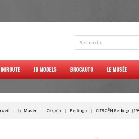
INIROUTE
JB MODELS
BROCAUTO
LE MUSÉE
cueil
Le Musée
Citroën
Berlingo
CITROËN Berlingo (19