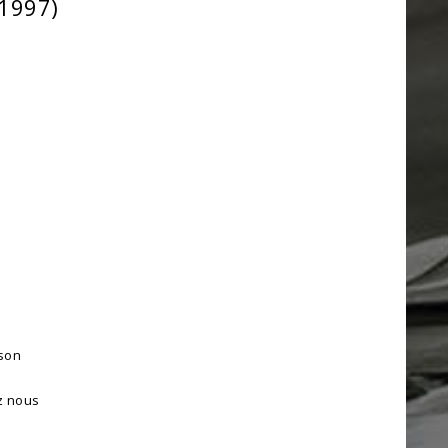
(1997)
ison
z nous