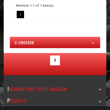
Montrer 1-1 of 1 item(s)
1
C-CROSSER

I
NFORMATIONS SUR LE MAGASIN

P
RODUITS
