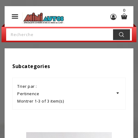
0

Subcategories
Trier par :

Pertinence
Montrer 1-3 of 3 item(s)