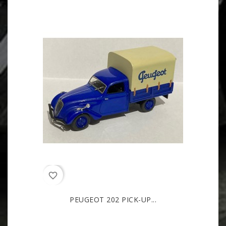
favorite_border
PEUGEOT 202 PICK-UP...