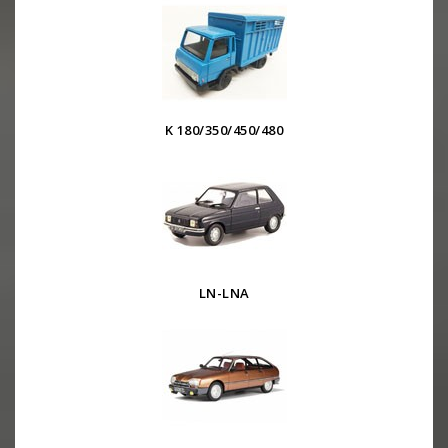
K 180/350/450/480
LN-LNA