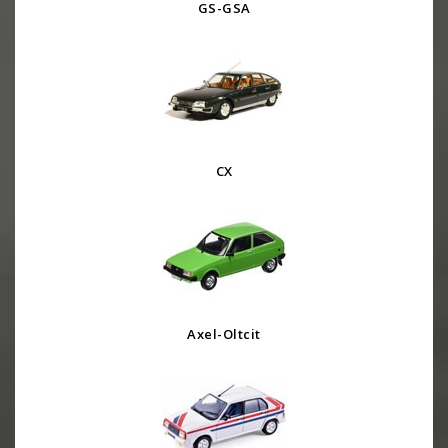
GS-GSA
CX
Axel-Oltcit