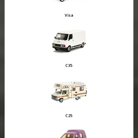
Visa
C35
C25