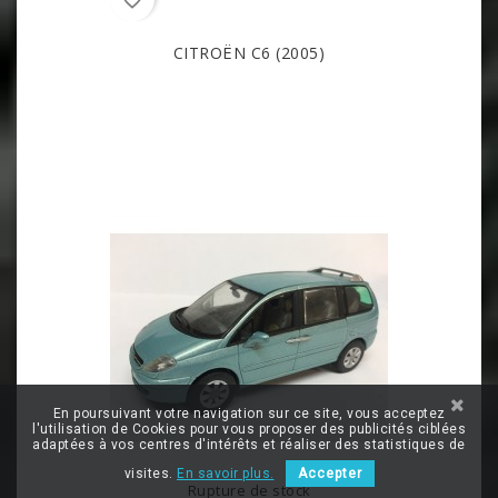
favorite_border
CITROËN C6 (2005)
En poursuivant votre navigation sur ce site, vous acceptez
l'utilisation de Cookies pour vous proposer des publicités ciblées
adaptées à vos centres d'intérêts et réaliser des statistiques de
visites.
En savoir plus.
Accepter
Rupture de stock