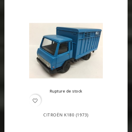
Rupture de stock
favorite_border
CITROËN K180 (1973)