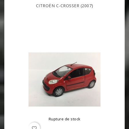
CITROËN C-CROSSER (2007)
Rupture de stock
favorite_border