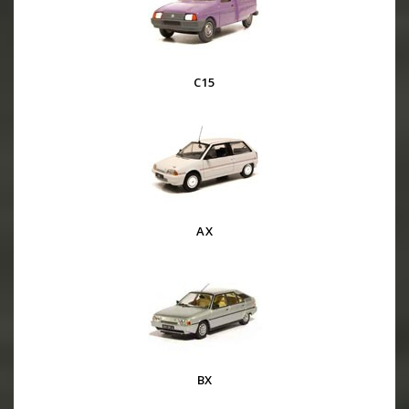
C15
AX
BX