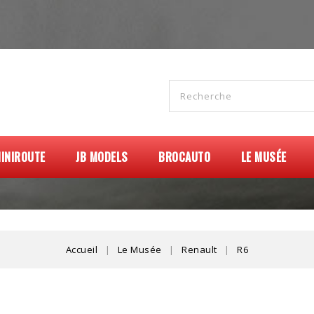
INIROUTE
JB MODELS
BROCAUTO
LE MUSÉE
Accueil
Le Musée
Renault
R6