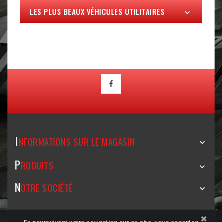
LES PLUS BEAUX VÉHICULES UTILITAIRES

I
NFORMATIONS SUR LE MAGASIN

P
RODUITS

N
OTRE SOCIÉTÉ
