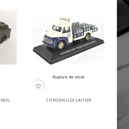
Rupture de stock
favorite_border
1963)
CITROËN U23 LAITIER