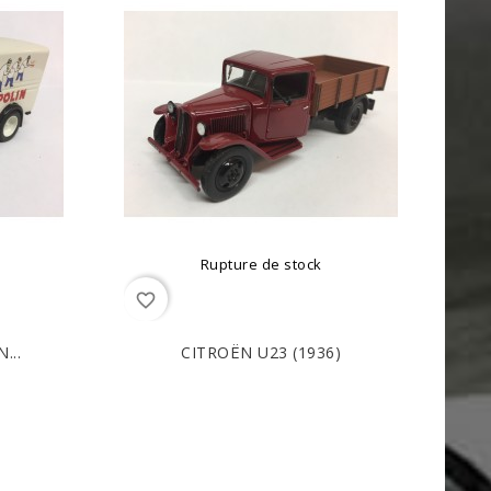
Rupture de stock
favorite_border
...
CITROËN U23 (1936)