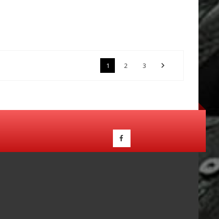

1
2
3