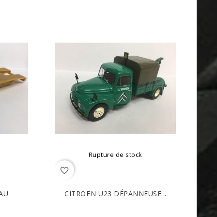
Rupture de stock
favorite_border
AU
CITROËN U23 DÉPANNEUSE...